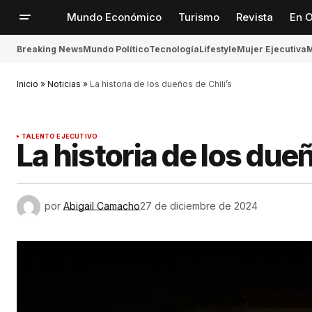
Mundo Económico
Turismo
Revista
En O
Breaking News
Mundo Político
Tecnología
Lifestyle
Mujer Ejecutiva
M
Inicio
»
Noticias
»
La historia de los dueños de Chili’s
TALENTO EJECUTIVO
La historia de los dueñ
por
Abigail Camacho
27 de diciembre de 2024