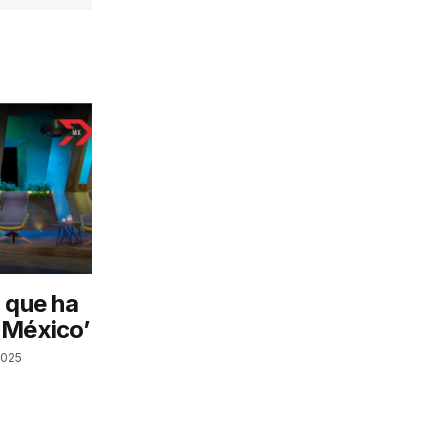
 que ha
 México’
2025