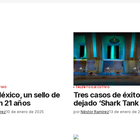
TIVO
TALENTO EJECUTIVO
xico, un sello de
Tres casos de éxito
n 21 años
dejado ‘Shark Tank
rez
10 de enero de 2025
por
Néstor Ramírez
13 de enero de 