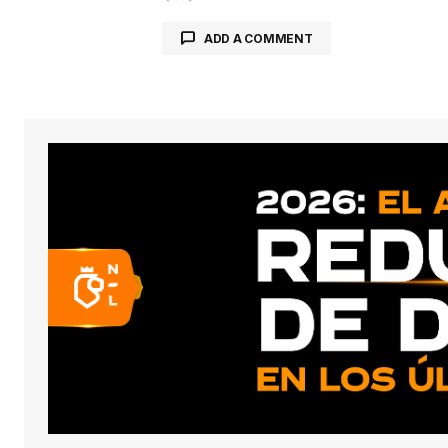
ADD A COMMENT
conect