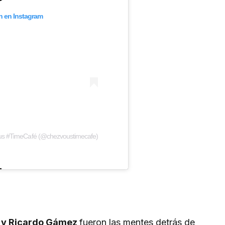
ón en Instagram
ous #TimeCafé (@chezvoustimecafe)
z y Ricardo Gámez
fueron las mentes detrás de