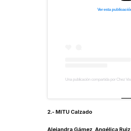
Ver esta publicaci
Una publicación compartida por Chez V
2.- MITU Calzado
Alejandra Gámez, Angélica Rui