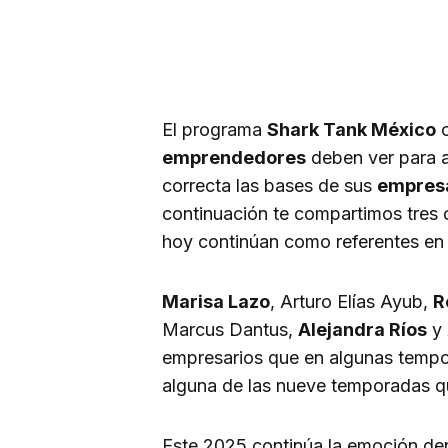
El programa
Shark Tank México
c
emprendedores
deben ver para a
correcta las bases de sus
empres
continuación te compartimos tres 
hoy continúan como referentes en 
Marisa Lazo
, Arturo Elías Ayub,
R
Marcus Dantus,
Alejandra Ríos
y 
empresarios que en algunas tempor
alguna de las nueve temporadas q
Este 2025 continúa la emoción de