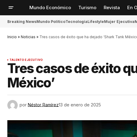
Mundo Económico
Turismo
Revista
En O
Breaking News
Mundo Político
Tecnología
Lifestyle
Mujer Ejecutiva
M
Inicio
»
Noticias
»
Tres casos de éxito que ha dejado ‘Shark Tank Méxic
TALENTO EJECUTIVO
Tres casos de éxito q
México’
por
Néstor Ramírez
13 de enero de 2025