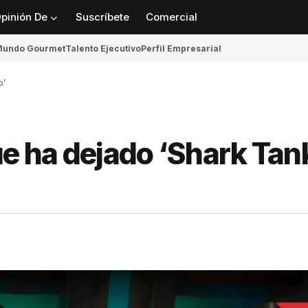
pinión De
Suscríbete
Comercial
undo Gourmet
Talento Ejecutivo
Perfil Empresarial
o’
ue ha dejado ‘Shark Tan