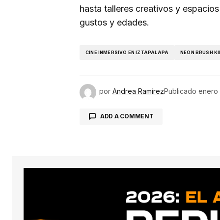
hasta talleres creativos y espacio
gustos y edades.
CINE INMERSIVO EN IZTAPALAPA
NEON BRUSH K
por
Andrea Ramírez
Publicado
enero 
ADD A COMMENT
conect