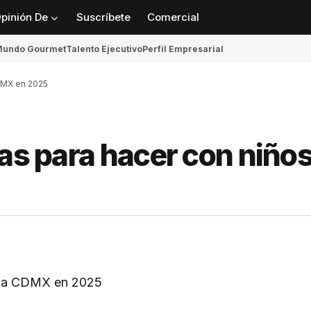
pinión De
Suscríbete
Comercial
undo Gourmet
Talento Ejecutivo
Perfil Empresarial
CDMX en 2025
das para hacer con niño