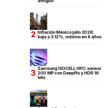
antiguo
Inflación México julio 2026:
baja a 3.12%, mínimo en 6 años
Samsung ISOCELL HPC: sensor
200 MP con DeepPix y HDR 16
bits