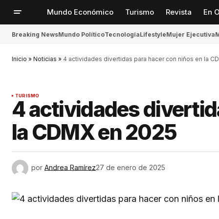
Mundo Económico
Turismo
Revista
En O
Breaking News
Mundo Político
Tecnología
Lifestyle
Mujer Ejecutiva
M
Inicio
»
Noticias
»
4 actividades divertidas para hacer con niños en la 
TURISMO
4 actividades diverti
la CDMX en 2025
por
Andrea Ramírez
27 de enero de 2025