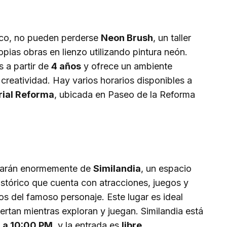
ístico, no pueden perderse
Neon Brush
, un taller
pias obras en lienzo utilizando pintura neón.
s a partir de
4 años
y ofrece un ambiente
 creatividad. Hay varios horarios disponibles a
rial Reforma
, ubicada en Paseo de la Reforma
utarán enormemente de
Similandia
, un espacio
istórico que cuenta con atracciones, juegos y
s del famoso personaje. Este lugar es ideal
rtan mientras exploran y juegan. Similandia está
 a 10:00 PM
, y la entrada es
libre
.