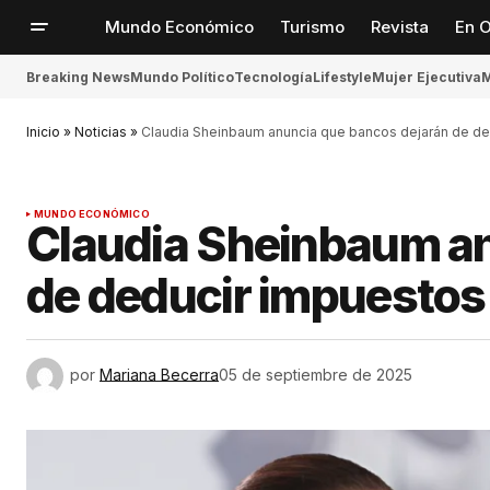
Mundo Económico
Turismo
Revista
En O
Breaking News
Mundo Político
Tecnología
Lifestyle
Mujer Ejecutiva
M
Inicio
»
Noticias
»
Claudia Sheinbaum anuncia que bancos dejarán de ded
MUNDO ECONÓMICO
Claudia Sheinbaum an
de deducir impuestos 
por
Mariana Becerra
05 de septiembre de 2025