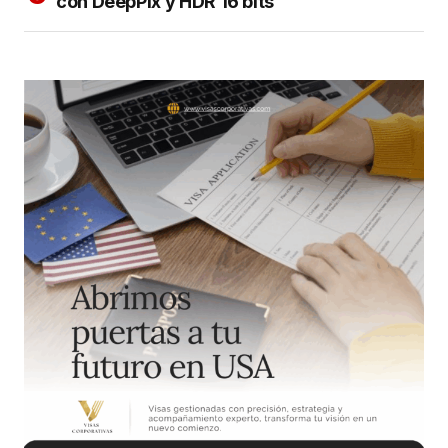
con DeepPix y HDR 16 bits