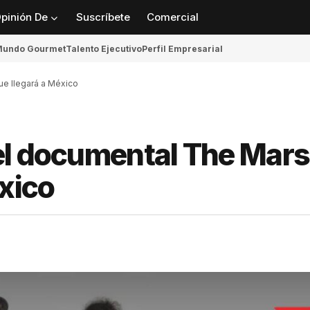
pinión De
Suscríbete
Comercial
undo Gourmet
Talento Ejecutivo
Perfil Empresarial
ue llegará a México
el documental The Mars
éxico