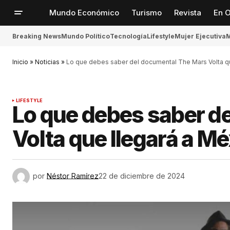
Mundo Económico
Turismo
Revista
En O
Breaking News
Mundo Político
Tecnología
Lifestyle
Mujer Ejecutiva
M
Inicio
»
Noticias
»
Lo que debes saber del documental The Mars Volta q
LIFESTYLE
Lo que debes saber d
Volta que llegará a M
por
Néstor Ramírez
22 de diciembre de 2024