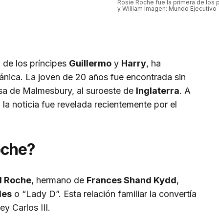
Rosie Roche fue la primera de los p
y William Imagen: Mundo Ejecutivo
a de los príncipes
Guillermo
y
Harry
, ha
tánica. La joven de 20 años fue encontrada sin
casa de Malmesbury, al suroeste de
Inglaterra
. A
, la noticia fue revelada recientemente por el
oche?
 Roche
, hermano de
Frances Shand Kydd
,
les
o “Lady D”. Esta relación familiar la convertía
y Carlos III.