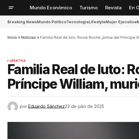
Mundo Económico
Turismo
Revista
En O
Breaking News
Mundo Político
Tecnología
Lifestyle
Mujer Ejecutiva
M
Inicio
»
Noticias
»
Familia Real de luto: Rosie Roche, prima del Príncipe W
LIFESTYLE
Familia Real de luto: 
Príncipe William, muri
por
Eduardo Sánchez
22 de julio de 2025