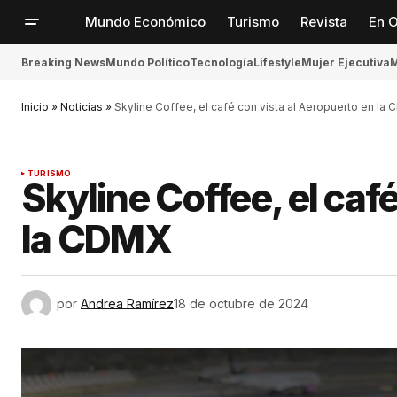
Mundo Económico
Turismo
Revista
En O
Breaking News
Mundo Político
Tecnología
Lifestyle
Mujer Ejecutiva
M
Inicio
»
Noticias
»
Skyline Coffee, el café con vista al Aeropuerto en la
TURISMO
Skyline Coffee, el caf
la CDMX
por
Andrea Ramírez
18 de octubre de 2024