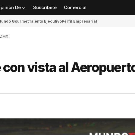
pinión De
Suscríbete
Comercial
undo Gourmet
Talento Ejecutivo
Perfil Empresarial
 CDMX
é con vista al Aeropuert