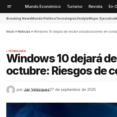
Mundo Económico
Turismo
Revista
En O
Breaking News
Mundo Político
Tecnología
Lifestyle
Mujer Ejecutiva
M
Inicio
»
Noticias
»
Windows 10 dejará de recibir actualizaciones en octu
TECNOLOGÍA
Windows 10 dejará de 
octubre: Riesgos de c
por
Jair Velázquez
27 de septiembre de 2025