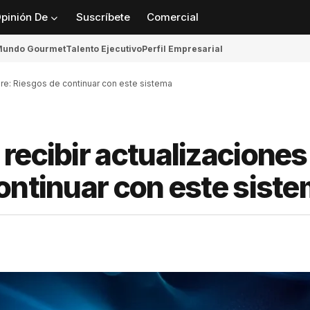
pinión De
Suscríbete
Comercial
undo Gourmet
Talento Ejecutivo
Perfil Empresarial
bre: Riesgos de continuar con este sistema
recibir actualizaciones
ontinuar con este sist