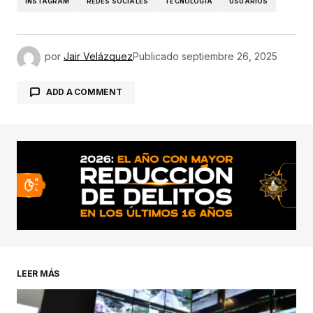
INSTAGRAM
REDES SOCIALES
TECNOLOGÍA
USUARIOS
por
Jair Velázquez
Publicado
septiembre 26, 2025
ADD A COMMENT
conectado
LEER MÁS