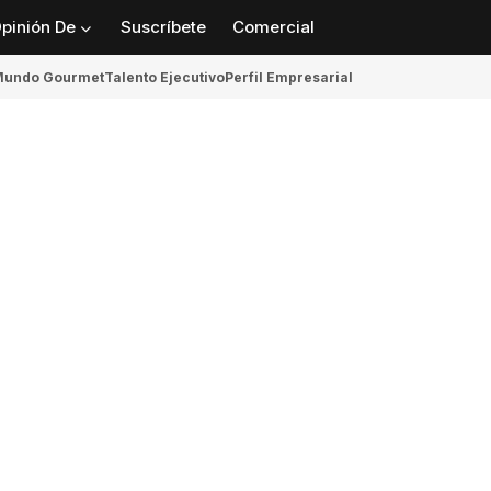
pinión De
Suscríbete
Comercial
undo Gourmet
Talento Ejecutivo
Perfil Empresarial