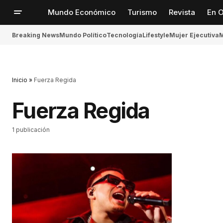
Mundo Económico
Turismo
Revista
En O
Breaking News
Mundo Político
Tecnología
Lifestyle
Mujer Ejecutiva
M
Inicio
»
Fuerza Regida
Fuerza Regida
1 publicación