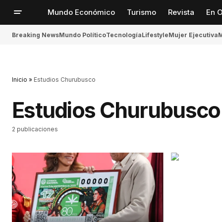
Mundo Económico
Turismo
Revista
En O
Breaking News
Mundo Político
Tecnología
Lifestyle
Mujer Ejecutiva
M
Inicio
»
Estudios Churubusco
Estudios Churubusco
2 publicaciones