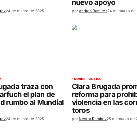
nuevo apoyo
rez
24 de marzo de 2025
por
Andrea Ramírez
24 de marzo de
O
MUNDO POLÍTICO
ugada traza con
Clara Brugada pro
arfuch el plan de
reforma para prohibi
d rumbo al Mundial
violencia en las cor
toros
rez
24 de marzo de 2025
por
Néstor Ramírez
25 de marzo de 