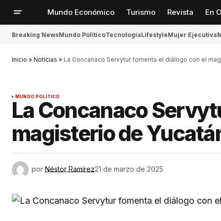
Mundo Económico
Turismo
Revista
En O
Breaking News
Mundo Político
Tecnología
Lifestyle
Mujer Ejecutiva
M
Inicio
»
Noticias
»
La Concanaco Servytur fomenta el diálogo con el mag
MUNDO POLÍTICO
La Concanaco Servytur
magisterio de Yucatá
por
Néstor Ramírez
21 de marzo de 2025