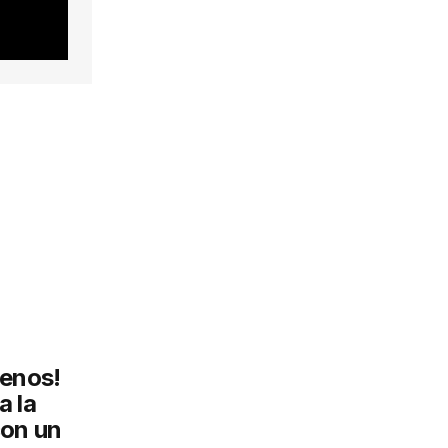
menos!
a la
con un