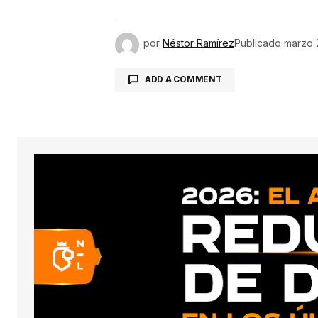
por
Néstor Ramírez
Publicado
marzo 
ADD A COMMENT
conect