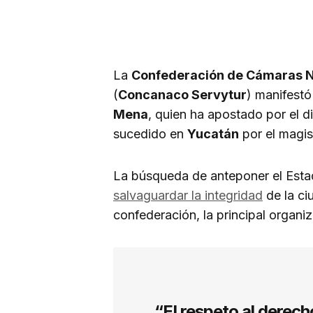
La
Confederación de Cámaras Na
(
Concanaco Servytur
) manifestó
Mena
, quien ha apostado por el 
sucedido en
Yucatán
por el magis
La búsqueda de anteponer el Estad
salvaguardar la integridad
de la ci
confederación, la principal organi
“El respeto al derech