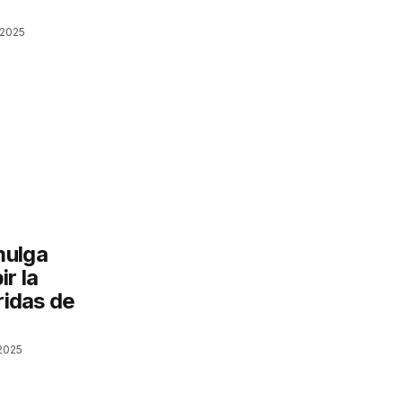
 2025
mulga
r la
ridas de
2025