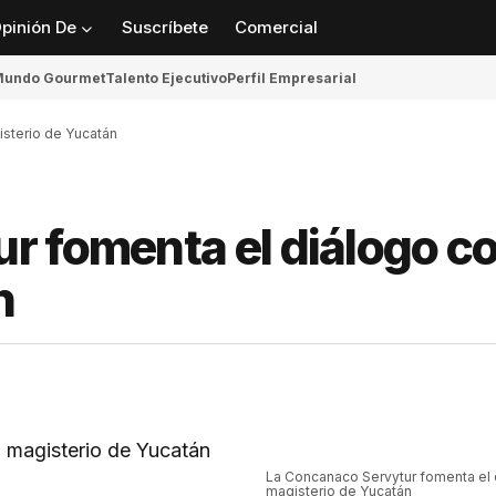
pinión De
Suscríbete
Comercial
undo Gourmet
Talento Ejecutivo
Perfil Empresarial
isterio de Yucatán
 fomenta el diálogo co
n
La Concanaco Servytur fomenta el 
magisterio de Yucatán