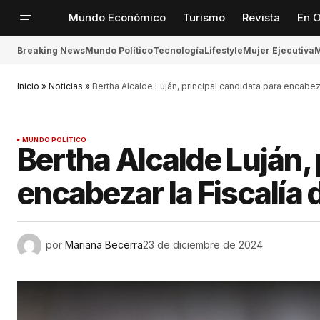
Mundo Económico
Turismo
Revista
En O
Breaking News
Mundo Político
Tecnología
Lifestyle
Mujer Ejecutiva
M
Inicio
»
Noticias
»
Bertha Alcalde Luján, principal candidata para encabe
MUNDO POLÍTICO
Bertha Alcalde Luján, 
encabezar la Fiscalí
por
Mariana Becerra
23 de diciembre de 2024