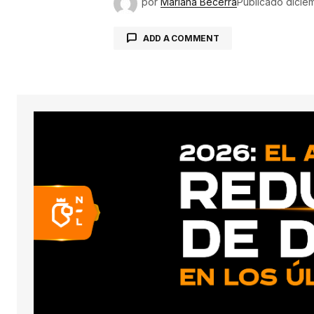
por
Mariana Becerra
Publicado
dicie
ADD A COMMENT
conect