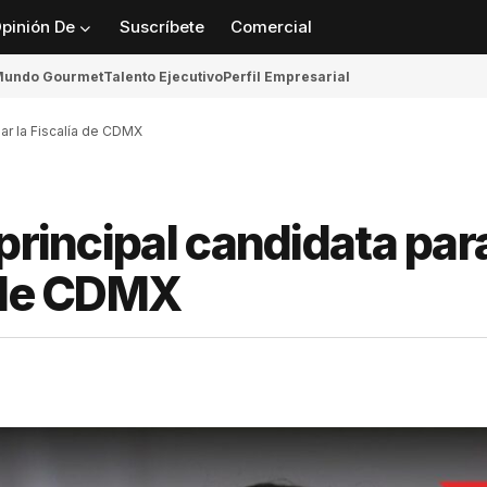
pinión De
Suscríbete
Comercial
undo Gourmet
Talento Ejecutivo
Perfil Empresarial
zar la Fiscalía de CDMX
principal candidata par
a de CDMX