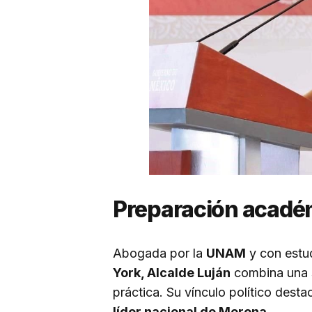
Preparación académ
Abogada por la
UNAM
y con estud
York, Alcalde Luján
combina una s
práctica. Su vínculo político desta
líder nacional de Morena.