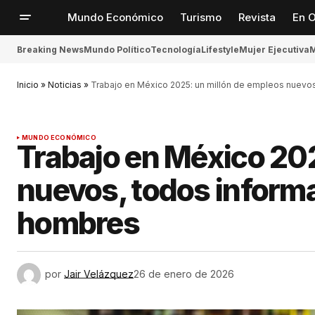
Mundo Económico
Turismo
Revista
En O
Breaking News
Mundo Político
Tecnología
Lifestyle
Mujer Ejecutiva
M
Inicio
»
Noticias
»
Trabajo en México 2025: un millón de empleos nuevo
MUNDO ECONÓMICO
Trabajo en México 20
nuevos, todos inform
hombres
por
Jair Velázquez
26 de enero de 2026