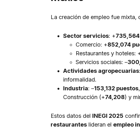
La creación de empleo fue mixta, c
Sector servicios
: +
735,564
Comercio: +
852,074 pu
Restaurantes y hoteles: 
Servicios sociales: –
300
Actividades agropecuarias
informalidad.
Industria
: –
153,132 puestos
Construcción (+
74,208
) y mi
Estos datos del
INEGI 2025
confi
restaurantes
lideran el
empleo i