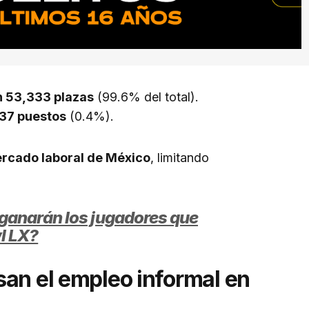
ón 53,333 plazas
(99.6% del total).
37 puestos
(0.4%).
rcado laboral de México
, limitando
ganarán los jugadores que
wl LX?
san el empleo informal en