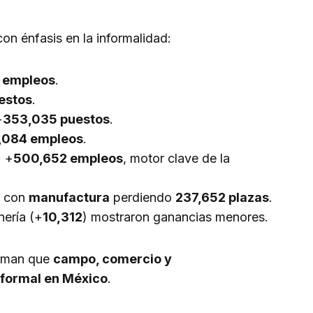
on énfasis en la informalidad:
 empleos
.
estos
.
+
353,035 puestos
.
,084 empleos
.
: +
500,652 empleos
, motor clave de la
, con
manufactura
perdiendo
237,652 plazas
.
nería (+
10,312
) mostraron ganancias menores.
rman que
campo, comercio y
nformal en México
.