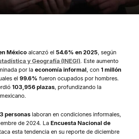
 en México
alcanzó el
54.6% en 2025
, según
stadística y Geografía (INEGI)
. Este aumento
minada por la
economía informal
, con
1 millón
uales el
99.6%
fueron ocupados por hombres.
rdió
103,956 plazas
, profundizando la
 mexicano.
63 personas
laboran en condiciones informales,
iembre de 2024. La
Encuesta Nacional de
aca esta tendencia en su reporte de diciembre