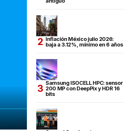
antiguo
Inflación México julio 2026:
baja a 3.12%, mínimo en 6 años
Samsung ISOCELL HPC: sensor
200 MP con DeepPix y HDR 16
bits