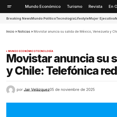
Mundo Económico
Turismo
Revista
En O
Breaking News
Mundo Político
Tecnología
Lifestyle
Mujer Ejecutiva
M
Inicio
»
Noticias
»
Movistar anuncia su salida de México, Venezuela y Chi
MUNDO ECONÓMICO
TECNOLOGÍA
Movistar anuncia su s
y Chile: Telefónica re
por
Jair Velázquez
05 de noviembre de 2025