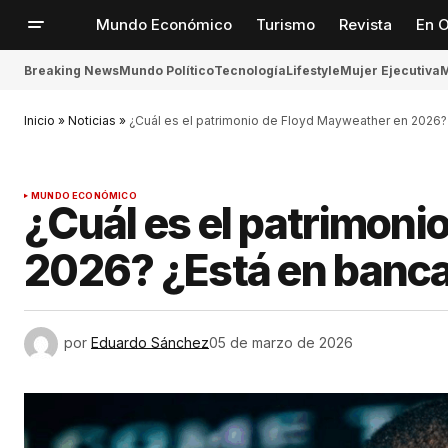
Mundo Económico
Turismo
Revista
En O
Breaking News
Mundo Político
Tecnología
Lifestyle
Mujer Ejecutiva
M
Inicio
»
Noticias
»
¿Cuál es el patrimonio de Floyd Mayweather en 2026?
MUNDO ECONÓMICO
¿Cuál es el patrimoni
2026? ¿Está en banca
por
Eduardo Sánchez
05 de marzo de 2026