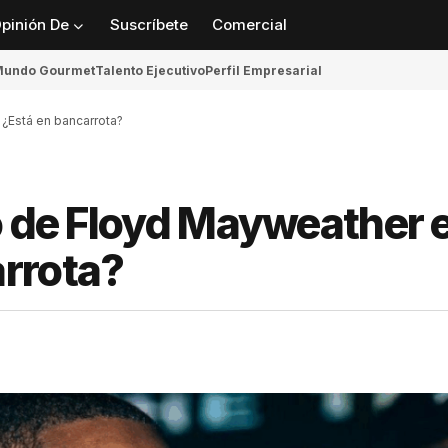
pinión De
Suscríbete
Comercial
undo Gourmet
Talento Ejecutivo
Perfil Empresarial
 ¿Está en bancarrota?
o de Floyd Mayweather 
rrota?