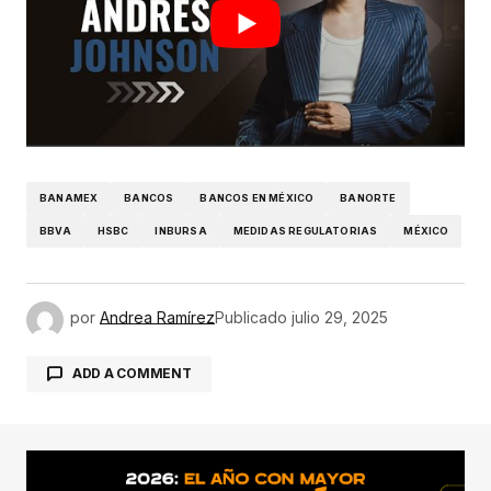
BANAMEX
BANCOS
BANCOS EN MÉXICO
BANORTE
BBVA
HSBC
INBURSA
MEDIDAS REGULATORIAS
MÉXICO
por
Andrea Ramírez
Publicado
julio 29, 2025
ADD A COMMENT
conectado