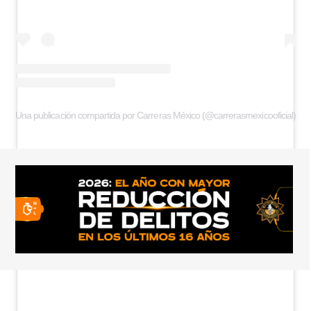
Una publicación compartida por Carreras México (@carrerasmexicooficial)