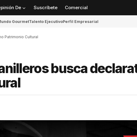
pinión De
Suscríbete
Comercial
undo Gourmet
Talento Ejecutivo
Perfil Empresarial
mo Patrimonio Cultural
anilleros busca declara
ural