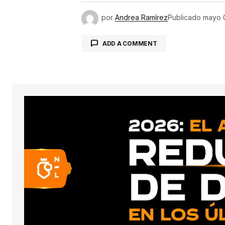
por
Andrea Ramírez
Publicado
mayo 
ADD A COMMENT
conect