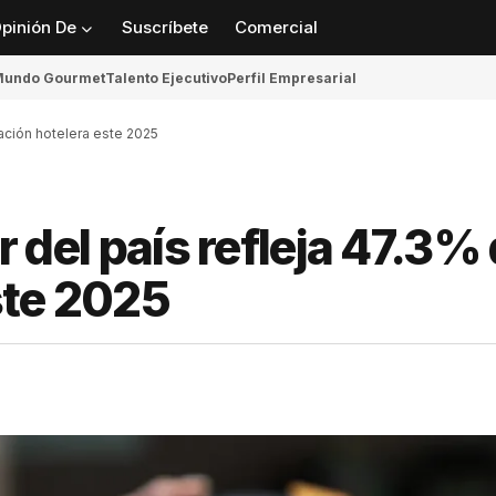
pinión De
Suscríbete
Comercial
undo Gourmet
Talento Ejecutivo
Perfil Empresarial
pación hotelera este 2025
or del país refleja 47.3%
ste 2025