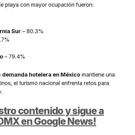
 de playa con mayor ocupación fueron:
rnia Sur
– 80.3%
9.7%
ro
– 79.4%
a
demanda hotelera en México
mantiene una
inos, el turismo nacional enfrenta retos para
.
tro contenido y sigue a
DMX en Google News!