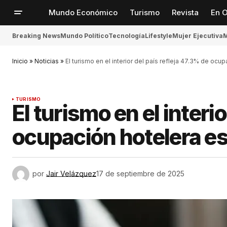
Mundo Económico
Turismo
Revista
En O
Breaking News
Mundo Político
Tecnología
Lifestyle
Mujer Ejecutiva
M
Inicio
»
Noticias
»
El turismo en el interior del país refleja 47.3% de ocu
TURISMO
El turismo en el interi
ocupación hotelera e
por
Jair Velázquez
17 de septiembre de 2025