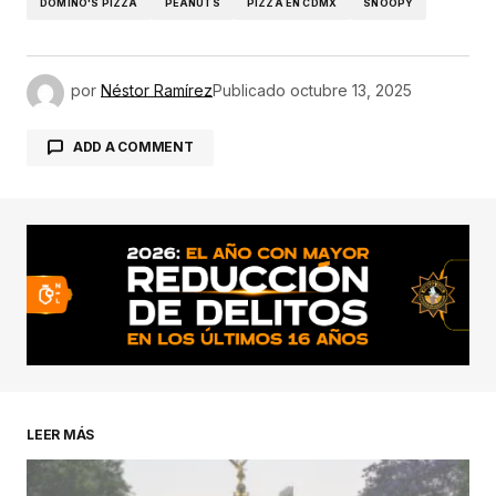
DOMINO'S PIZZA
PEANUTS
PIZZA EN CDMX
SNOOPY
por
Néstor Ramírez
Publicado
octubre 13, 2025
ADD A COMMENT
conectado
LEER MÁS