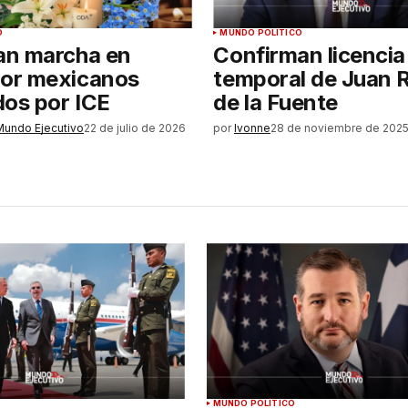
O
MUNDO POLÍTICO
n marcha en
Confirman licencia
or mexicanos
temporal de Juan
dos por ICE
de la Fuente
Mundo Ejecutivo
22 de julio de 2026
por
Ivonne
28 de noviembre de 202
MUNDO POLÍTICO