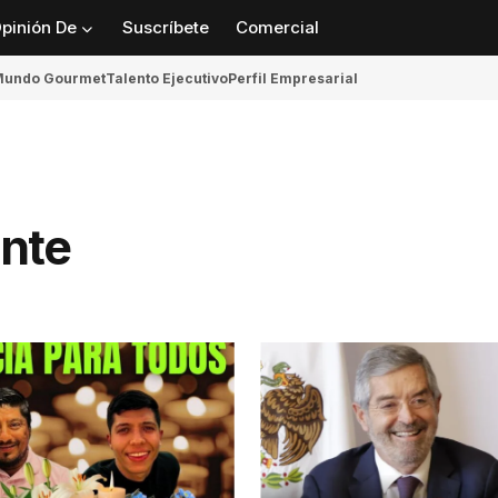
pinión De
Suscríbete
Comercial
undo Gourmet
Talento Ejecutivo
Perfil Empresarial
ente