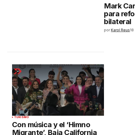
Mark Car
para refo
bilateral
por
Karol Reus
18
TURISMO
Con música y el ‘Himno
Migrante’, Baja California