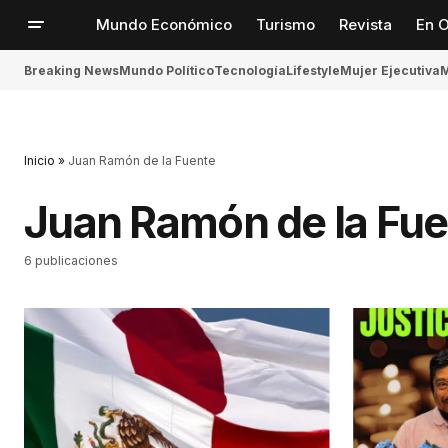
Mundo Económico
Turismo
Revista
En O
Breaking News
Mundo Político
Tecnología
Lifestyle
Mujer Ejecutiva
M
Inicio
»
Juan Ramón de la Fuente
Juan Ramón de la Fu
6 publicaciones