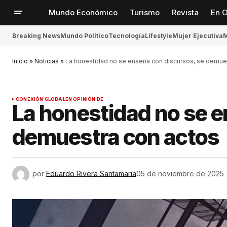
Mundo Económico
Turismo
Revista
En O
Breaking News
Mundo Político
Tecnología
Lifestyle
Mujer Ejecutiva
M
Inicio
»
Noticias
»
La honestidad no se enseña con discursos, se demue
CONEXIÓN GLOBAL
EN OPINIÓN DE
La honestidad no se e
demuestra con actos
por
Eduardo Rivera Santamaria
05 de noviembre de 2025