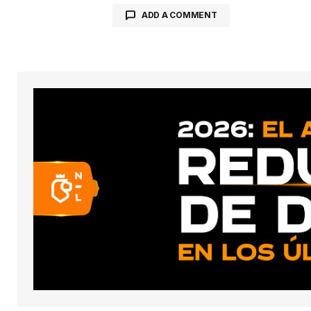
ADD A COMMENT
conect