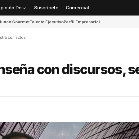
pinión De
Suscríbete
Comercial
undo Gourmet
Talento Ejecutivo
Perfil Empresarial
stra con actos
nseña con discursos, s