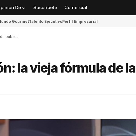
pinión De
Suscríbete
Comercial
undo Gourmet
Talento Ejecutivo
Perfil Empresarial
ión pública
n: la vieja fórmula de la