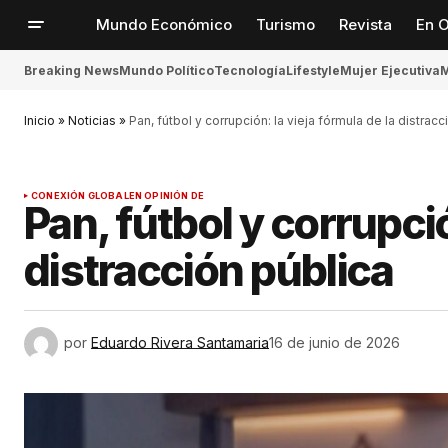
Mundo Económico
Turismo
Revista
En O
Breaking News
Mundo Político
Tecnología
Lifestyle
Mujer Ejecutiva
M
Inicio
»
Noticias
»
Pan, fútbol y corrupción: la vieja fórmula de la distracc
CONEXIÓN GLOBAL
EN OPINIÓN DE
Pan, fútbol y corrupció
distracción pública
por
Eduardo Rivera Santamaria
16 de junio de 2026