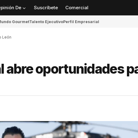
pinión De
Suscríbete
Comercial
undo Gourmet
Talento Ejecutivo
Perfil Empresarial
o León
l abre oportunidades p