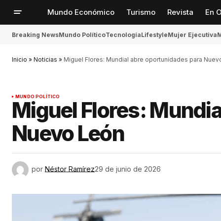
Mundo Económico
Turismo
Revista
En O
Breaking News
Mundo Político
Tecnología
Lifestyle
Mujer Ejecutiva
M
Inicio
»
Noticias
»
Miguel Flores: Mundial abre oportunidades para Nuev
MUNDO POLÍTICO
Miguel Flores: Mundia
Nuevo León
por
Néstor Ramírez
29 de junio de 2026