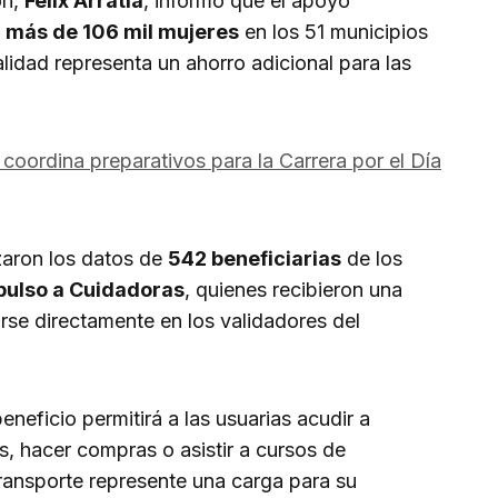
ón,
Félix Arratia
, informó que el apoyo
a
más de 106 mil mujeres
en los 51 municipios
idad representa un ahorro adicional para las
coordina preparativos para la Carrera por el Día
zaron los datos de
542 beneficiarias
de los
pulso a Cuidadoras
, quienes recibieron una
zarse directamente en los validadores del
neficio permitirá a las usuarias acudir a
es, hacer compras o asistir a cursos de
transporte represente una carga para su