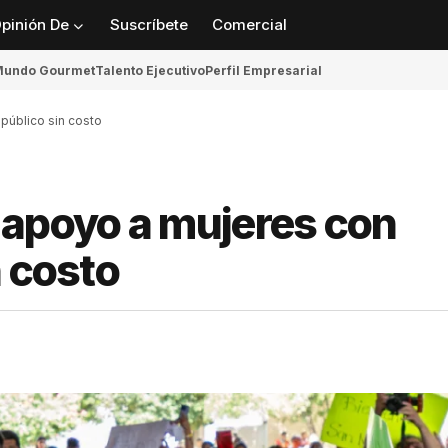
pinión De
Suscríbete
Comercial
undo Gourmet
Talento Ejecutivo
Perfil Empresarial
público sin costo
 apoyo a mujeres con
n costo