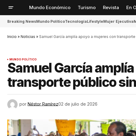
Mundo Económico
Turismo
Revista
En O
Breaking News
Mundo Político
Tecnología
Lifestyle
Mujer Ejecutiva
M
Inicio
»
Noticias
»
Samuel García amplía apoyo a mujeres con transporte 
MUNDO POLÍTICO
Samuel García amplía
transporte público si
por
Néstor Ramírez
02 de julio de 2026