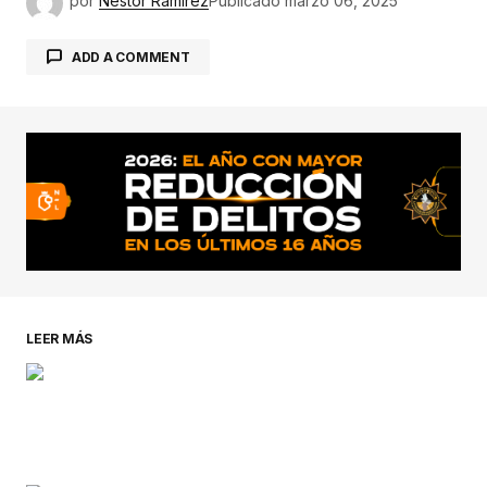
por
Néstor Ramírez
Publicado
marzo 06, 2025
ADD A COMMENT
conectado
LEER MÁS