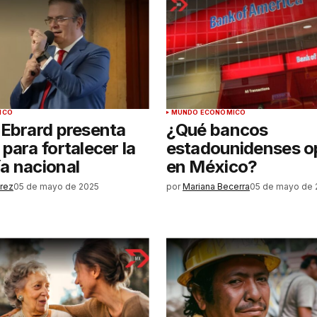
ICO
MUNDO ECONÓMICO
 Ebrard presenta
¿Qué bancos
para fortalecer la
estadounidenses o
a nacional
en México?
rez
05 de mayo de 2025
por
Mariana Becerra
05 de mayo de 