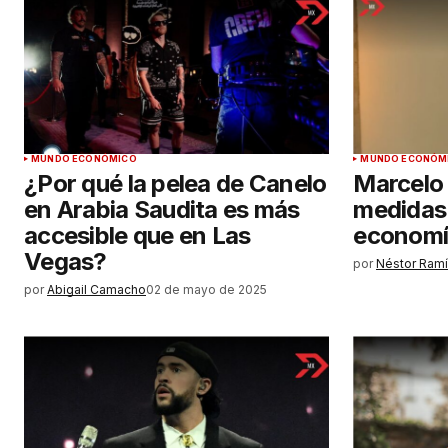
MUNDO ECONÓMICO
MUNDO ECONÓM
¿Por qué la pelea de Canelo
Marcelo
en Arabia Saudita es más
medidas 
accesible que en Las
economí
Vegas?
por
Néstor Ramí
por
Abigail Camacho
02 de mayo de 2025