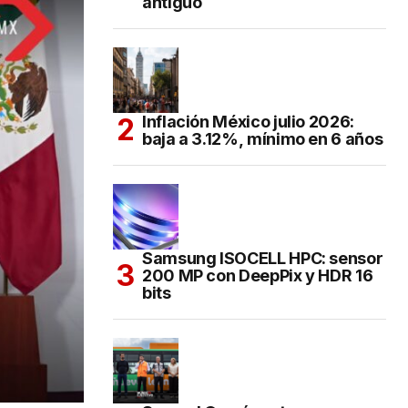
antiguo
Inflación México julio 2026:
baja a 3.12%, mínimo en 6 años
Samsung ISOCELL HPC: sensor
200 MP con DeepPix y HDR 16
bits