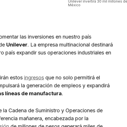
Unilever invertirá 30 mil millones 
México
omentar las inversiones en nuestro país
 de
Unilever
. La empresa multinacional destinará
ro país expandir sus operaciones industriales en
irán estos
ingresos
que no solo permitirá el
impulsará la generación de empleos y expandirá
s líneas de manufactura
.
 de la Cadena de Suministro y Operaciones de
nferencia mañanera, encabezada por la
sión
de millones de pesos generará miles de