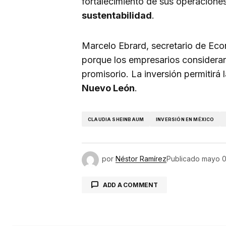
fortalecimiento de sus operaciones
sustentabilidad
.
Marcelo Ebrard, secretario de Eco
porque los empresarios consideran
promisorio. La inversión permitirá
Nuevo León
.
CLAUDIA SHEINBAUM
INVERSIÓN EN MÉXICO
por
Néstor Ramírez
Publicado
mayo 0
ADD A COMMENT