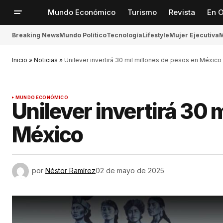
Mundo Económico
Turismo
Revista
En O
Breaking News
Mundo Político
Tecnología
Lifestyle
Mujer Ejecutiva
M
Inicio
»
Noticias
»
Unilever invertirá 30 mil millones de pesos en México
MUNDO ECONÓMICO
Unilever invertirá 30 
México
por
Néstor Ramírez
02 de mayo de 2025