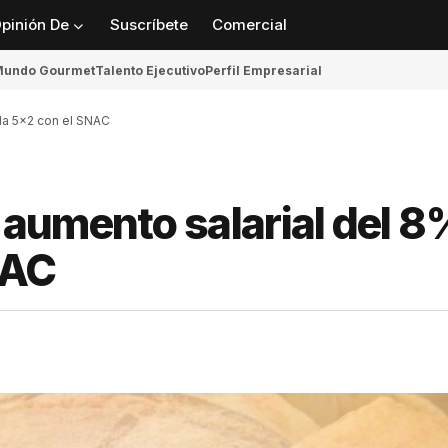
pinión De
Suscríbete
Comercial
undo Gourmet
Talento Ejecutivo
Perfil Empresarial
da 5×2 con el SNAC
aumento salarial del 8
NAC