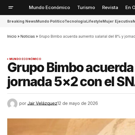
Mundo Económico
Turismo
Revista
En O
Breaking News
Mundo Político
Tecnología
Lifestyle
Mujer Ejecutiva
M
Inicio
»
Noticias
»
Grupo Bimbo acuerda aumento salarial del 8% y jorna
MUNDO ECONÓMICO
Grupo Bimbo acuerda 
jornada 5×2 con el S
por
Jair Velázquez
12 de mayo de 2026