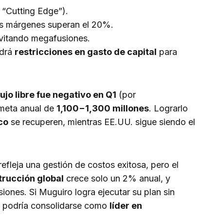
 “Cutting Edge”).
os márgenes superan el 20%.
evitando megafusiones.
ndrá
restricciones en gasto de capital
para
lujo libre fue negativo en Q1
(por
 meta anual de
1,100−1,300 millones
. Lograrlo
co
se recuperen, mientras EE.UU. sigue siendo el
fleja una gestión de costos exitosa, pero el
trucción global
crece solo un 2% anual, y
siones. Si Muguiro logra ejecutar su plan sin
era podría consolidarse como
líder en