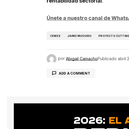
rentabilidad sectorial
.
Únete a nuestro canal de What
CEMEX
JAIME MUGUIRO
PROYECTO CUTTING
por
Abigail Camacho
Publicado
abril 
ADD A COMMENT
conect