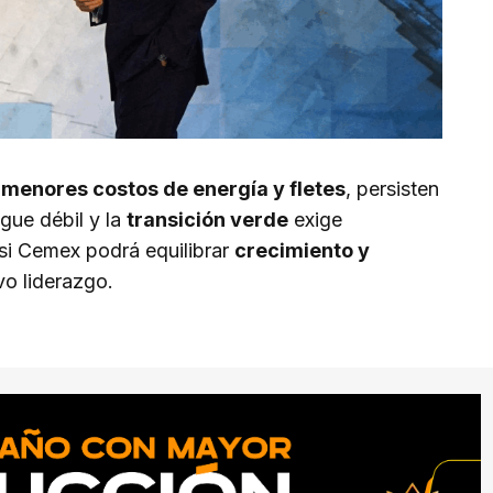
e
menores costos de energía y fletes
, persisten
gue débil y la
transición verde
exige
 si Cemex podrá equilibrar
crecimiento y
o liderazgo.