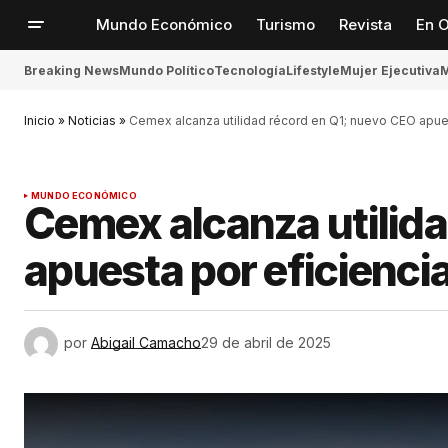
Mundo Económico
Turismo
Revista
En O
Breaking News
Mundo Político
Tecnología
Lifestyle
Mujer Ejecutiva
M
Inicio
»
Noticias
»
Cemex alcanza utilidad récord en Q1; nuevo CEO apues
MUNDO ECONÓMICO
Cemex alcanza utilid
apuesta por eficienci
por
Abigail Camacho
29 de abril de 2025