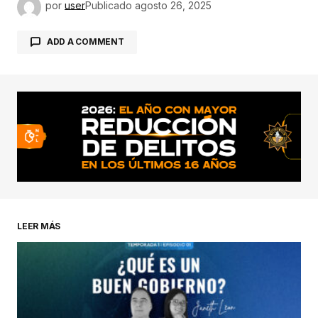
por
user
Publicado
agosto 26, 2025
ADD A COMMENT
conectado
LEER MÁS