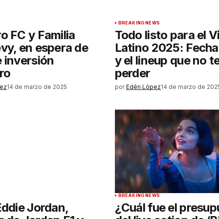
BREAKING NEWS
o FC y Familia
Todo listo para el V
vy, en espera de
Latino 2025: Fecha
 inversión
y el lineup que no 
ro
perder
uez
14 de marzo de 2025
por
Edén López
14 de marzo de 202
BREAKING NEWS
Eddie Jordan,
¿Cuál fue el presu