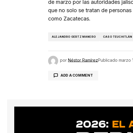
de marzo por las autoridades jalis
que no solo se tratan de personas
como Zacatecas.
ALEJANDRO GERTZ MANERO
CASO TEUCHITLÁN
por
Néstor Ramírez
Publicado
marzo 1
ADD A COMMENT
conect