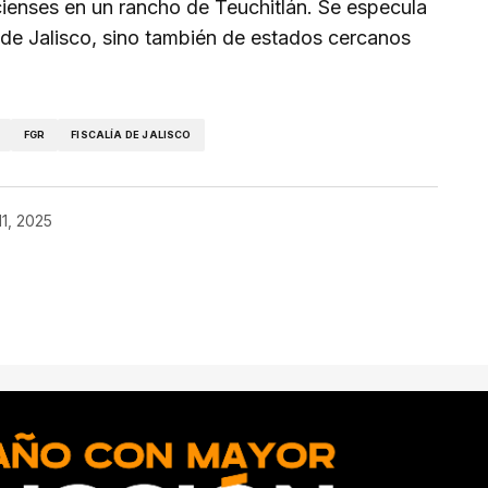
cienses en un rancho de Teuchitlán. Se especula
 de Jalisco, sino también de estados cercanos
FGR
FISCALÍA DE JALISCO
1, 2025
ado