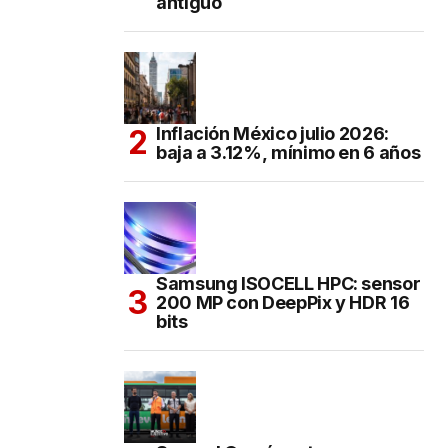
antiguo
Inflación México julio 2026:
baja a 3.12%, mínimo en 6 años
Samsung ISOCELL HPC: sensor
200 MP con DeepPix y HDR 16
bits