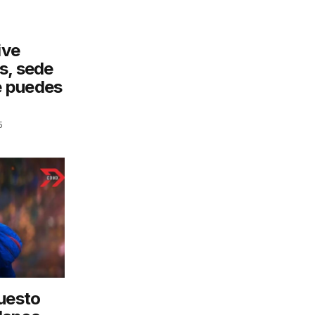
ive
s, sede
te puedes
5
puesto