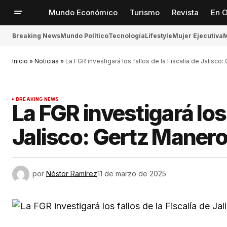
Mundo Económico
Turismo
Revista
En O
Breaking News
Mundo Político
Tecnología
Lifestyle
Mujer Ejecutiva
M
Inicio
»
Noticias
»
La FGR investigará los fallos de la Fiscalía de Jalisc
BREAKING NEWS
La FGR investigará los 
Jalisco: Gertz Manero
por
Néstor Ramírez
11 de marzo de 2025