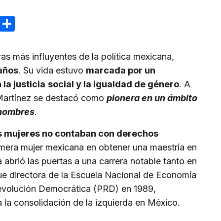
ram
reads
Email
Compartir
uras más influyentes de la política mexicana,
 años
. Su vida estuvo
marcada por un
a justicia
social y la igualdad de género
. A
 Martínez se destacó como
pionera en un ámbito
 hombres
.
s mujeres no contaban con derechos
rimera mujer mexicana en obtener una maestría en
abrió las puertas a una carrera notable tanto en
Fue directora de la Escuela Nacional de Economía
Revolución Democrática (PRD) en 1989,
 la consolidación de la izquierda en México.