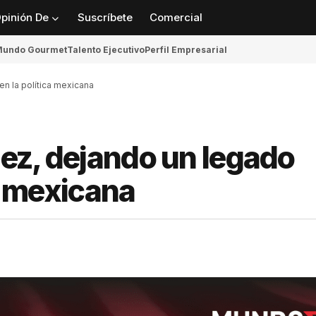
pinión De
Suscríbete
Comercial
undo Gourmet
Talento Ejecutivo
Perfil Empresarial
en la política mexicana
nez, dejando un legado
ca mexicana