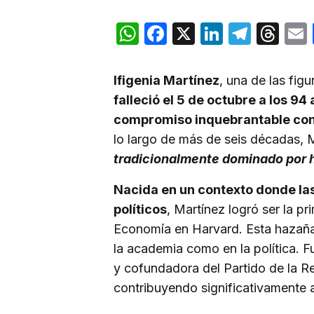
WhatsApp
Facebook
X
LinkedIn
Teleg
Th
Ifigenia Martínez
, una de las fig
falleció el 5 de octubre a los 94
compromiso inquebrantable con l
lo largo de más de seis décadas,
tradicionalmente dominado por
Nacida en un contexto donde la
políticos
, Martínez logró ser la p
Economía en Harvard. Esta hazaña 
la academia como en la política. 
y cofundadora del Partido de la 
contribuyendo significativamente a