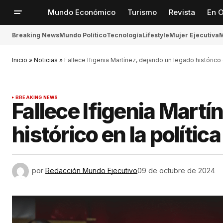
Mundo Económico
Turismo
Revista
En O
Breaking News
Mundo Político
Tecnología
Lifestyle
Mujer Ejecutiva
M
Inicio
»
Noticias
»
Fallece Ifigenia Martínez, dejando un legado histórico 
BREAKING NEWS
Fallece Ifigenia Martí
histórico en la políti
por
Redacción Mundo Ejecutivo
09 de octubre de 2024