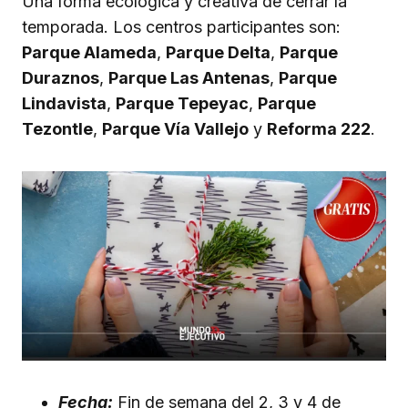
Una forma ecológica y creativa de cerrar la
temporada. Los centros participantes son:
Parque Alameda
,
Parque Delta
,
Parque
Duraznos
,
Parque Las Antenas
,
Parque
Lindavista
,
Parque Tepeyac
,
Parque
Tezontle
,
Parque Vía Vallejo
y
Reforma 222
.
Fecha:
Fin de semana del 2, 3 y 4 de