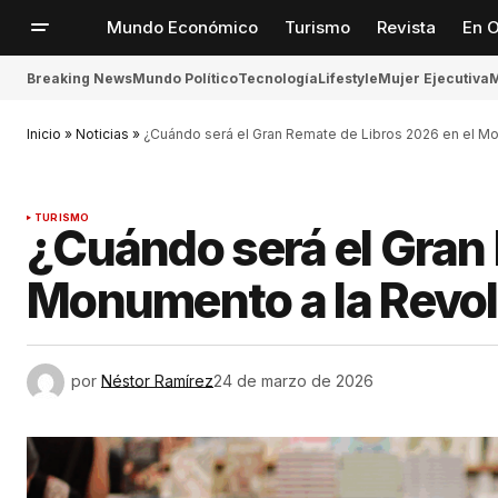
Mundo Económico
Turismo
Revista
En O
Breaking News
Mundo Político
Tecnología
Lifestyle
Mujer Ejecutiva
M
Inicio
»
Noticias
»
¿Cuándo será el Gran Remate de Libros 2026 en el M
TURISMO
¿Cuándo será el Gran 
Monumento a la Revo
por
Néstor Ramírez
24 de marzo de 2026