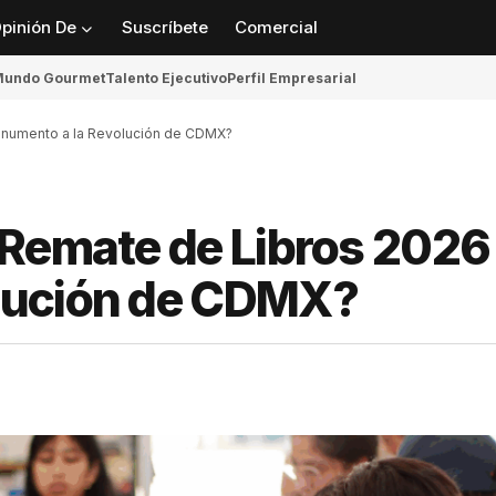
pinión De
Suscríbete
Comercial
undo Gourmet
Talento Ejecutivo
Perfil Empresarial
onumento a la Revolución de CDMX?
Remate de Libros 2026 
lución de CDMX?