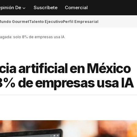
pinión De
Suscríbete
Comercial
undo Gourmet
Talento Ejecutivo
Perfil Empresarial
rezagada: solo 8% de empresas usa IA
ia artificial en México
 8% de empresas usa IA