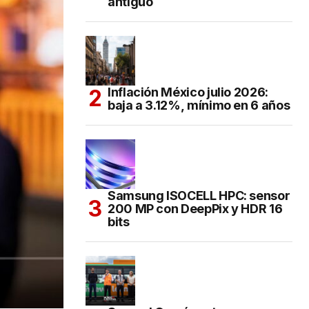
antiguo
Inflación México julio 2026:
baja a 3.12%, mínimo en 6 años
Samsung ISOCELL HPC: sensor
200 MP con DeepPix y HDR 16
bits