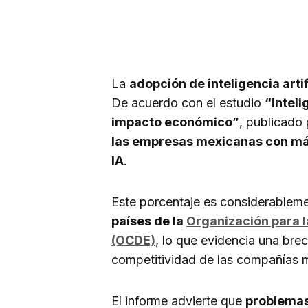
La
adopción de inteligencia arti
De acuerdo con el estudio
“Inteli
impacto económico”
, publicado 
las empresas mexicanas con más
IA
.
Este porcentaje es considerablem
países de la
Organización para l
(OCDE)
, lo que evidencia una bre
competitividad de las compañías m
El informe advierte que
problemas 