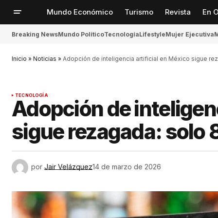
Mundo Económico
Turismo
Revista
En O
Breaking News
Mundo Político
Tecnología
Lifestyle
Mujer Ejecutiva
M
Inicio
»
Noticias
»
Adopción de inteligencia artificial en México sigue 
TECNOLOGÍA
Adopción de inteligenc
sigue rezagada: solo
por
Jair Velázquez
14 de marzo de 2026