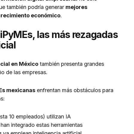
 que también podría generar
mejores
 crecimiento económico
.
iPyMEs, las más rezagadas
icial
ficial en México
también presenta grandes
ño de las empresas.
s mexicanas
enfrentan más obstáculos para
s:
sta 10 empleados) utilizan IA
han integrado estas herramientas
s
ya emplean inteligencia artificial