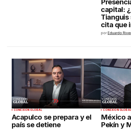
Presenci
capital: 
Tianguis
cita que
por
Eduardo Rive
CONEXIÓN GLOBAL
CONEXIÓN GLOBA
Acapulco se prepara y el
México a
país se detiene
Pekín y 