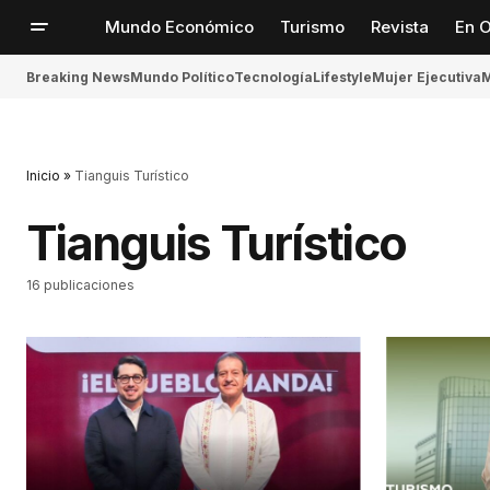
Mundo Económico
Turismo
Revista
En O
Breaking News
Mundo Político
Tecnología
Lifestyle
Mujer Ejecutiva
M
Inicio
»
Tianguis Turístico
Tianguis Turístico
16 publicaciones