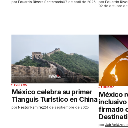
por
Eduardo Rivera Santamaria
07 de abril de 2026
por
Eduardo Rive
02 de octubre de
TURISMO
TURISMO
México celebra su primer
México r
Tianguis Turístico en China
inclusiv
por
Néstor Ramírez
24 de septiembre de 2025
firmado 
Destinat
por
Jair Velázqu