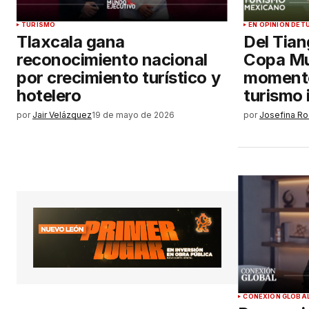
TURISMO
EN OPINIÓN DE
T
Tlaxcala gana
Del Tiang
reconocimiento nacional
Copa Mun
por crecimiento turístico y
momento
hotelero
turismo 
por
Jair Velázquez
19 de mayo de 2026
por
Josefina Ro
CONEXIÓN GLOBA