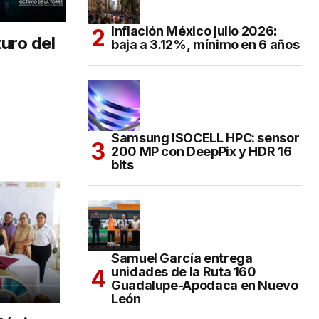
Inflación México julio 2026:
turo del
baja a 3.12%, mínimo en 6 años
Samsung ISOCELL HPC: sensor
200 MP con DeepPix y HDR 16
bits
Samuel García entrega
unidades de la Ruta 160
Guadalupe-Apodaca en Nuevo
León