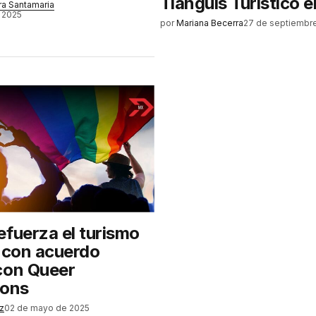
Tianguis Turístico 
ra Santamaria
 2025
por
Mariana Becerra
27 de septiembr
efuerza el turismo
o con acuerdo
con Queer
ions
ez
02 de mayo de 2025