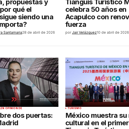
a, propuestas y
Tianguis Turístico 
¿por qué el
celebra 50 años en
 sigue siendo una
Acapulco con renov
 importa?
fuerza
ra Santamaria
28 de abril de 2026
por
Jair Velázquez
10 de abril de 2026
L
EN OPINIÓN DE
TURISMO
bre dos puertas:
México muestra su 
Madrid
cultural en el primer