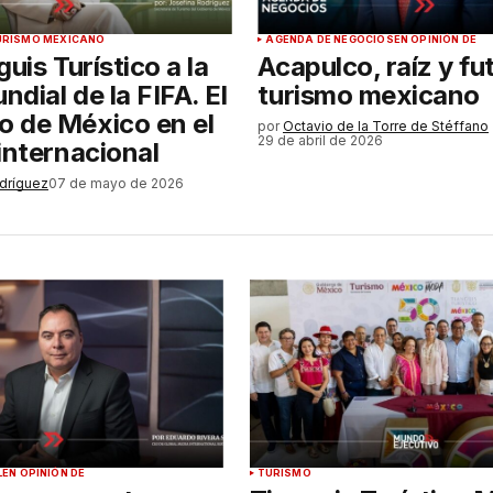
URISMO MEXICANO
AGENDA DE NEGOCIOS
EN OPINIÓN DE
uis Turístico a la
Acapulco, raíz y fu
dial de la FIFA. El
turismo mexicano
 de México en el
por
Octavio de la Torre de Stéffano
29 de abril de 2026
internacional
dríguez
07 de mayo de 2026
L
EN OPINIÓN DE
TURISMO