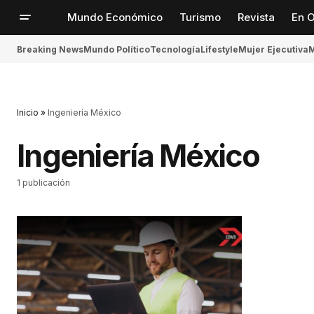
Mundo Económico
Turismo
Revista
En O
Breaking News
Mundo Político
Tecnología
Lifestyle
Mujer Ejecutiva
M
Inicio
»
Ingeniería México
Ingeniería México
1 publicación