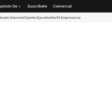
pinión De
Suscríbete
Comercial
undo Gourmet
Talento Ejecutivo
Perfil Empresarial