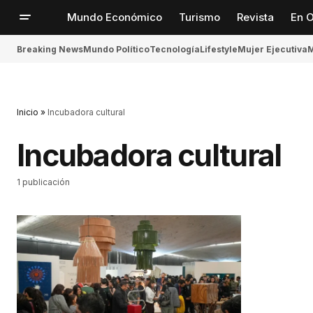
Mundo Económico
Turismo
Revista
En O
Breaking News
Mundo Político
Tecnología
Lifestyle
Mujer Ejecutiva
M
Inicio
»
Incubadora cultural
Incubadora cultural
1 publicación