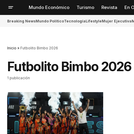
Mundo Económico
Turismo
Revista
En O
Breaking News
Mundo Político
Tecnología
Lifestyle
Mujer Ejecutiva
M
Inicio
»
Futbolito Bimbo 2026
Futbolito Bimbo 2026
1 publicación