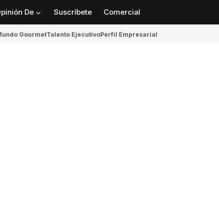
pinión De
Suscríbete
Comercial
undo Gourmet
Talento Ejecutivo
Perfil Empresarial