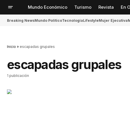
Mundo Económico
Turismo
Revista
En O
Breaking News
Mundo Político
Tecnología
Lifestyle
Mujer Ejecutiva
M
Inicio
»
escapadas grupales
escapadas grupales
1 publicación