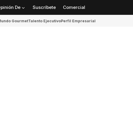
pinión De
Suscríbete
Comercial
undo Gourmet
Talento Ejecutivo
Perfil Empresarial