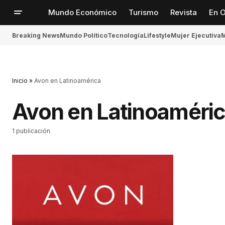
Mundo Económico
Turismo
Revista
En O
Breaking News
Mundo Político
Tecnología
Lifestyle
Mujer Ejecutiva
M
Inicio
»
Avon en Latinoamérica
Avon en Latinoaméri
1 publicación