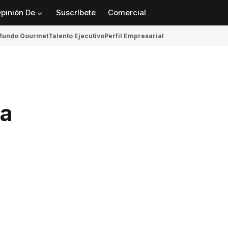
pinión De
Suscríbete
Comercial
undo Gourmet
Talento Ejecutivo
Perfil Empresarial
ca